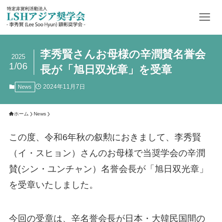
李秀賢さんお母様の辛潤賛名誉会
2025
1/06
長が「旭日双光章」を受章
2024年11月7日
News
ホーム
News
この度、令和6年秋の叙勲におきまして、李秀賢
（イ・スヒョン）さんのお母様で当奨学会の辛潤
賛(シン・ユンチャン）名誉会長が「旭日双光章」
を受章いたしました。
今回の受章は、辛名誉会長が日本・大韓民国間の