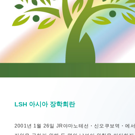
LSH 아시아 장학회란
2001년 1월 26일 JR야마노테선・신오쿠보역・에