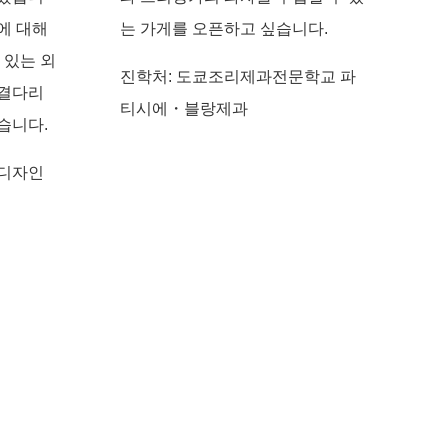
에 대해
는 가게를 오픈하고 싶습니다.
 있는 외
진학처: 도쿄조리제과전문학교 파
연결다리
티시에・블랑제과
습니다.
회디자인