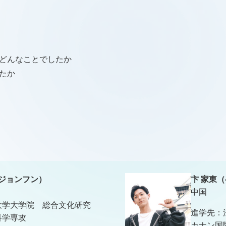
どんなことでしたか
たか
 ジョンフン）
卞 家東（
中国
大学大学院 総合文化研究
進学先：
科学専攻
カナン国