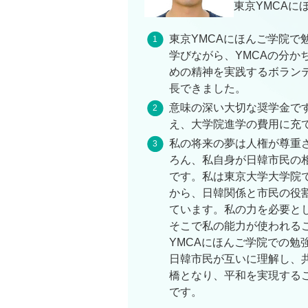
東京YMCAに
東京YMCAにほんご学院で
学びながら、YMCAの分か
めの精神を実践するボラン
長できました。
意味の深い大切な奨学金で
え、大学院進学の費用に充
私の将来の夢は人権が尊重
ろん、私自身が日韓市民の
です。私は東京大学大学院
から、日韓関係と市民の役
ています。私の力を必要と
そこで私の能力が使われる
YMCAにほんご学院での勉
日韓市民が互いに理解し、
橋となり、平和を実現する
です。