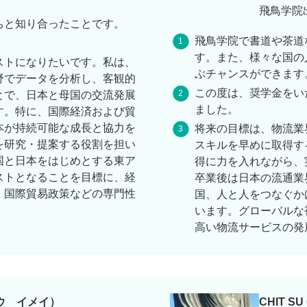
飛鳥学院
ちと知り合ったことです。
飛鳥学院で書道や茶道
す。また、様々な国の
ストになりたいです。私は、
ぶチャンスができます
野でデータを分析し、客観的
この度は、奨学金をい
とで、日本と母国の交流発展
ました。
す。特に、国際経済および貿
本が持続可能な成長と協力を
将来の目標は、物流業
を研究・提案する役割を担い
スキルを早めに取得す
国と日本をはじめとする東ア
得に力を入れながら、
ストとなることを目標に、経
卒業後は日本の流通業
、国際貿易政策などの専門性
国、人と人をつなぐか
います。グローバルな
高い物流サービスの発
ウ イメイ）
CHIT S